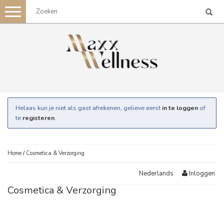
Toggle
navigation
Helaas kun je niet als gast afrekenen, gelieve eerst
in te loggen
of
te
registeren
.
Home
/
Cosmetica & Verzorging
Inloggen
Nederlands
Cosmetica & Verzorging