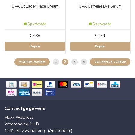
Q+A Collagen Face Cream
Q+A Caffeine Eye Serum
Op voorraad
Op voorraad
€7,36
€4,41
Kopen
Kopen
2
1
3
4
VORIGE PAGINA
VOLGENDE VORIGE
Contactgegevens
Maxx Wellness
Weerenweg 11-B
1161 AE Zwanenburg (Amsterdam)