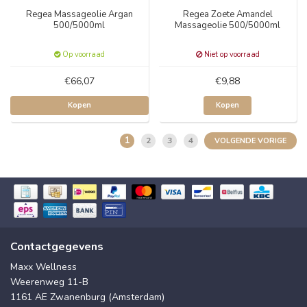
Regea Massageolie Argan
Regea Zoete Amandel
500/5000ml
Massageolie 500/5000ml
Op voorraad
Niet op voorraad
€66,07
€9,88
Kopen
Kopen
1
2
3
4
VOLGENDE VORIGE
Contactgegevens
Maxx Wellness
Weerenweg 11-B
1161 AE Zwanenburg (Amsterdam)