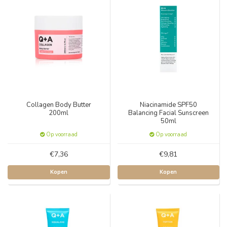
Collagen Body Butter
Niacinamide SPF50
200ml
Balancing Facial Sunscreen
50ml
Op voorraad
Op voorraad
€7,36
€9,81
Kopen
Kopen