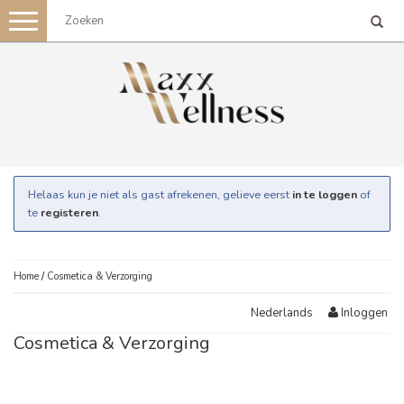
Toggle
navigation
Helaas kun je niet als gast afrekenen, gelieve eerst
in te loggen
of
te
registeren
.
Home
/
Cosmetica & Verzorging
Inloggen
Nederlands
Cosmetica & Verzorging