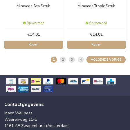
Miraveda Sea Scrub
Miraveda Tropic Scrub
Op voorraad
Op voorraad
€14,01
€14,01
Kopen
Kopen
1
2
3
4
VOLGENDE VORIGE
Contactgegevens
Maxx Wellness
Weerenweg 11-B
1161 AE Zwanenburg (Amsterdam)