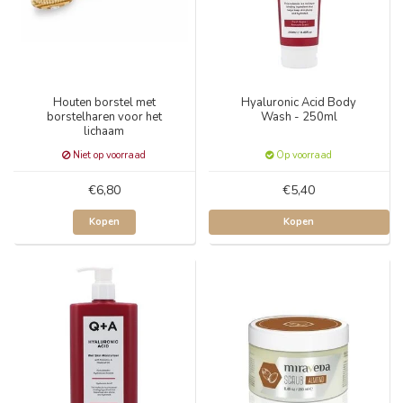
Houten borstel met
Hyaluronic Acid Body
borstelharen voor het
Wash - 250ml
lichaam
Niet op voorraad
Op voorraad
€6,80
€5,40
Kopen
Kopen