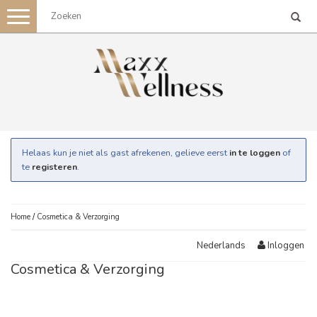
Toggle
navigation
Helaas kun je niet als gast afrekenen, gelieve eerst
in te loggen
of
te
registeren
.
Home
/
Cosmetica & Verzorging
Inloggen
Nederlands
Cosmetica & Verzorging