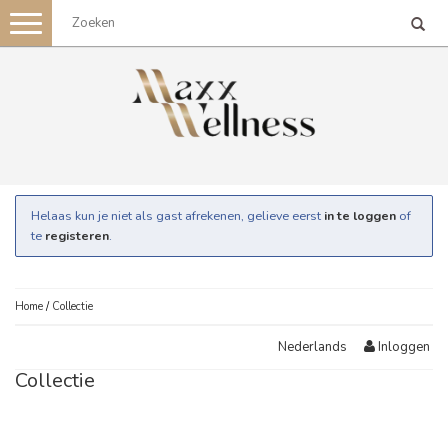
Toggle
navigation
Helaas kun je niet als gast afrekenen, gelieve eerst
in te loggen
of
te
registeren
.
Home
/
Collectie
Inloggen
Nederlands
Collectie