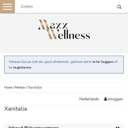
Toggle
navigation
Helaas kun je niet als gast afrekenen, gelieve eerst
in te loggen
of
te
registeren
.
Home
/
Merken
/
Xanitalia
Inloggen
Nederlands
Xanitalia