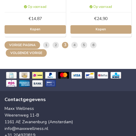
Op voorraad
Op voorraad
€14,87
€24,90
Kopen
Kopen
3
1
2
4
5
6
VORIGE PAGINA
VOLGENDE VORIGE
Contactgegevens
Maxx Wellness
Weerenweg 11-B
1161 AE Zwanenburg (Amsterdam)
info@maxxwellness.nl
+31 204970819