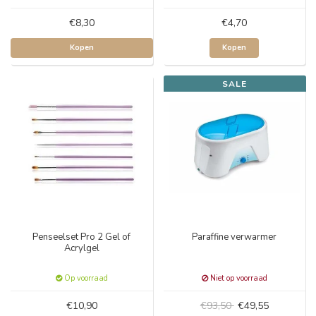
€8,30
€4,70
Kopen
Kopen
SALE
Penseelset Pro 2 Gel of
Paraffine verwarmer
Acrylgel
Op voorraad
Niet op voorraad
€10,90
€93,50
€49,55