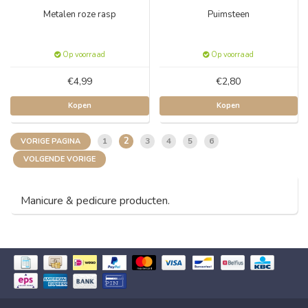
Metalen roze rasp
Puimsteen
Op voorraad
Op voorraad
€4,99
€2,80
Kopen
Kopen
2
1
3
4
5
6
VORIGE PAGINA
VOLGENDE VORIGE
Manicure & pedicure producten.