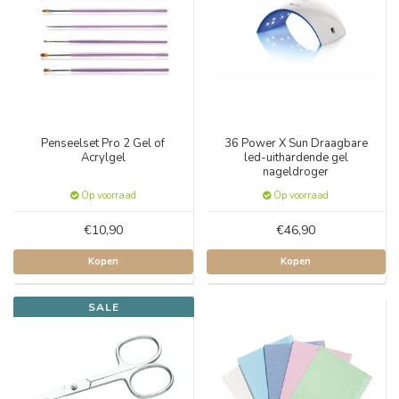
Penseelset Pro 2 Gel of
36 Power X Sun Draagbare
Acrylgel
led-uithardende gel
nageldroger
Op voorraad
Op voorraad
€10,90
€46,90
Kopen
Kopen
SALE