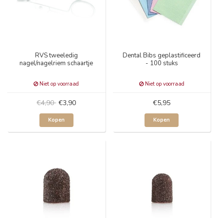
RVS tweeledig
Dental Bibs geplastificeerd
nagel/nagelriem schaartje
- 100 stuks
Niet op voorraad
Niet op voorraad
€4,90
€3,90
€5,95
Kopen
Kopen