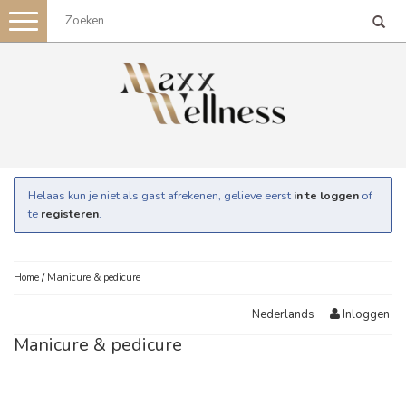
Toggle
navigation
Helaas kun je niet als gast afrekenen, gelieve eerst
in te loggen
of
te
registeren
.
Home
/
Manicure & pedicure
Inloggen
Nederlands
Manicure & pedicure