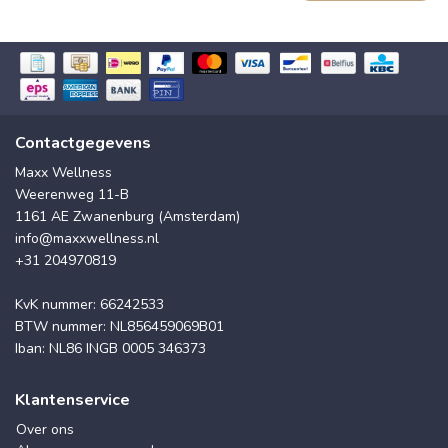
Contactgegevens
Maxx Wellness
Weerenweg 11-B
1161 AE Zwanenburg (Amsterdam)
info@maxxwellness.nl
+31 204970819
KvK nummer: 66242533
BTW nummer: NL856459069B01
Iban: NL86 INGB 0005 346373
Klantenservice
Over ons