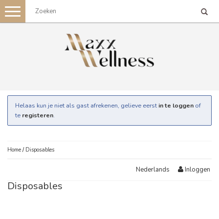
Toggle
navigation
Helaas kun je niet als gast afrekenen, gelieve eerst
in te loggen
of
te
registeren
.
Home
/
Disposables
Inloggen
Nederlands
Disposables