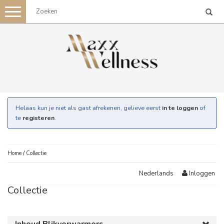
Toggle
navigation
Helaas kun je niet als gast afrekenen, gelieve eerst
in te loggen
of
te
registeren
.
Home
/
Collectie
Inloggen
Nederlands
Collectie