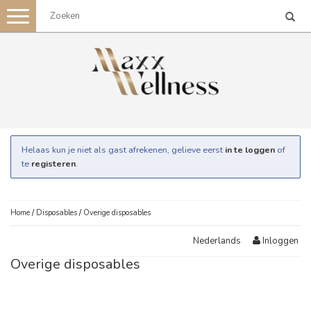
Toggle
navigation
Helaas kun je niet als gast afrekenen, gelieve eerst
in te loggen
of
te
registeren
.
Home
/
Disposables
/
Overige disposables
Inloggen
Nederlands
Overige disposables