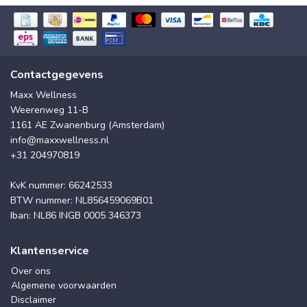
Contactgegevens
Maxx Wellness
Weerenweg 11-B
1161 AE Zwanenburg (Amsterdam)
info@maxxwellness.nl
+31 204970819
KvK nummer: 66242533
BTW nummer: NL856459069B01
Iban: NL86 INGB 0005 346373
Klantenservice
Over ons
Algemene voorwaarden
Disclaimer