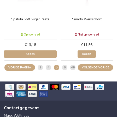
Spatula Soft Sugar Paste
Smarty Werkschort
Op voorraad
Niet op voorraad
€13,18
€11,56
Kopen
Kopen
5
1
4
6
48
VORIGE PAGINA
VOLGENDE VORIGE
Contactgegevens
Maxx Wellness