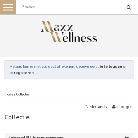
Toggle
navigation
Helaas kun je niet als gast afrekenen, gelieve eerst
in te loggen
of
te
registeren
.
Home
/
Collectie
Inloggen
Nederlands
Collectie