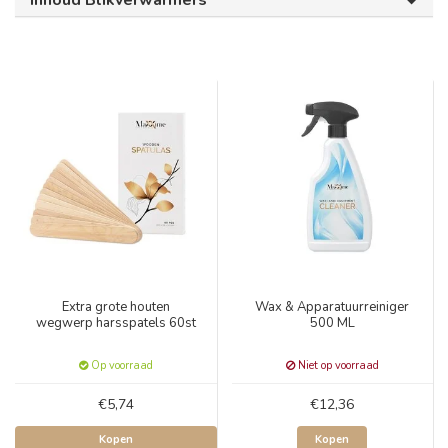
Inhoud Blikverwarmers
Extra grote houten
Wax & Apparatuurreiniger
wegwerp harsspatels 60st
500 ML
Op voorraad
Niet op voorraad
€5,74
€12,36
Kopen
Kopen