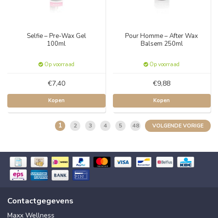
Selfie – Pre-Wax Gel
Pour Homme – After Wax
100ml
Balsem 250ml
Op voorraad
Op voorraad
€7,40
€9,88
Kopen
Kopen
1
2
3
4
5
48
VOLGENDE VORIGE
Contactgegevens
Maxx Wellness