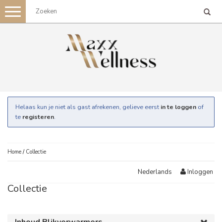
Toggle
navigation
Helaas kun je niet als gast afrekenen, gelieve eerst
in te loggen
of
te
registeren
.
Home
/
Collectie
Inloggen
Nederlands
Collectie