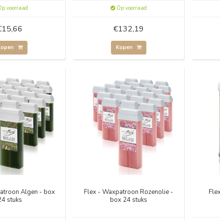
p voorraad
Op voorraad
€15,66
€132,19
Kopen
Kopen
atroon Algen - box
Flex - Waxpatroon Rozenolie -
Fle
24 stuks
box 24 stuks