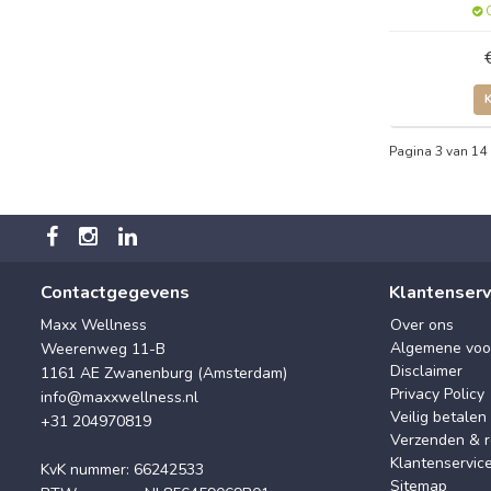
O
Pagina 3 van 14
Contactgegevens
Klantenserv
Maxx Wellness
Over ons
Algemene voo
Weerenweg 11-B
Disclaimer
1161 AE Zwanenburg (Amsterdam)
Privacy Policy
info@maxxwellness.nl
Veilig betalen
+31 204970819
Verzenden & r
Klantenservic
KvK nummer: 66242533
Sitemap