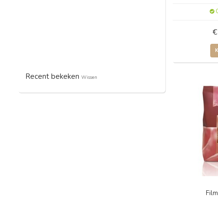
O
€
Recent bekeken
Wissen
Fil