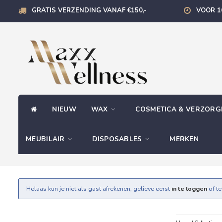
GRATIS VERZENDING VANAF €150,-
VOOR 1
NIEUW
WAX
COSMETICA & VERZOR
MEUBILAIR
DISPOSABLES
MERKEN
Helaas kun je niet als gast afrekenen, gelieve eerst
in te loggen
of t