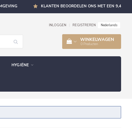
OMGEVING
KLANTEN BEOORDELEN ONS MET EEN 9,4
Nederlands
INLOGGEN
|
REGISTREREN
WINKELWAGEN
0
Producten
HYGIËNE