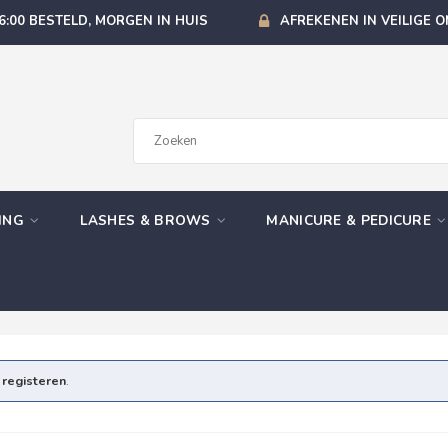
6:00 BESTELD, MORGEN IN HUIS
AFREKENEN IN VEILIGE 
GING
LASHES & BROWS
MANICURE & PEDICURE
e
registeren
.