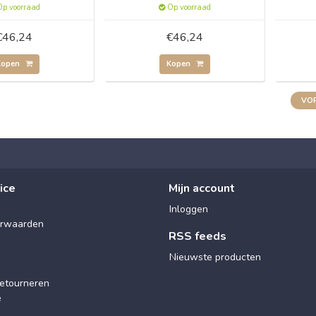
p voorraad
Op voorraad
€46,24
€46,24
Kopen
Kopen
VOR
ice
Mijn account
Inloggen
rwaarden
RSS feeds
Nieuwste producten
etourneren
e