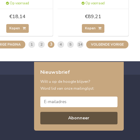
Op voorraad
Op voorraad
€18,14
€89,21
Kopen
Kopen
3
1
2
4
5
14
IGE PAGINA
VOLGENDE VORIGE
Nieuwsbrief
Wilt u op de hoogte blijven?
Word lid van onze mailinglijst:
Abonneer