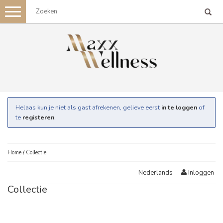
Toggle
navigation
Helaas kun je niet als gast afrekenen, gelieve eerst
in te loggen
of
te
registeren
.
Home
/
Collectie
Inloggen
Nederlands
Collectie