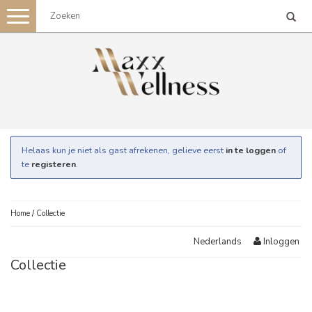
Toggle
navigation
Helaas kun je niet als gast afrekenen, gelieve eerst
in te loggen
of
te
registeren
.
Home
/
Collectie
Inloggen
Nederlands
Collectie