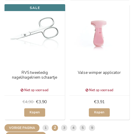
SALE
RVS tweeledig
Valse wimper applicator
nagel/nagelriem schaartje
Niet op voorraad
Niet op voorraad
€4,90
€3,90
€3,91
Kopen
Kopen
2
1
3
4
5
9
VORIGE PAGINA