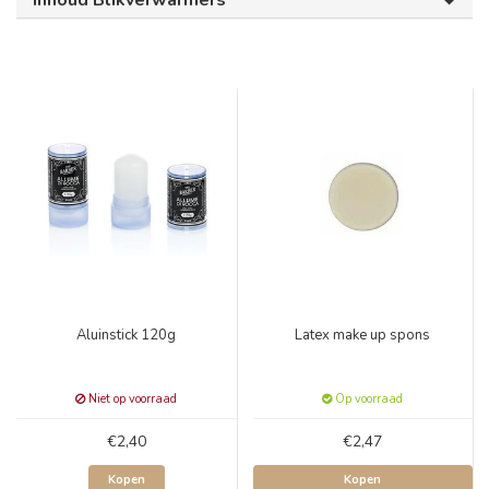
Inhoud Blikverwarmers
Aluinstick 120g
Latex make up spons
Niet op voorraad
Op voorraad
€2,40
€2,47
Kopen
Kopen