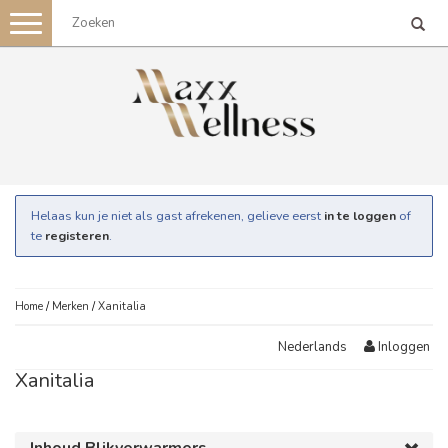
Toggle
navigation
Helaas kun je niet als gast afrekenen, gelieve eerst
in te loggen
of
te
registeren
.
Home
/
Merken
/
Xanitalia
Inloggen
Nederlands
Xanitalia