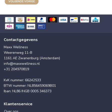
VOLGENDE VORIGE
Contactgegevens
Maxx Wellness
Weerenweg 11-B
1161 AE Zwanenburg (Amsterdam)
info@maxxwellness.nl
+31 204970819
KvK nummer: 66242533
BTW nummer: NL856459069B01
Iban: NL86 INGB 0005 346373
Klantenservice
Over ons