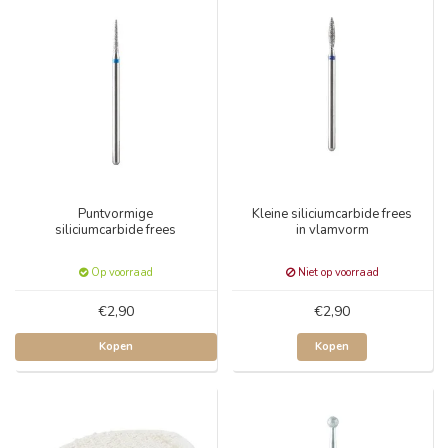
Puntvormige
Kleine siliciumcarbide frees
siliciumcarbide frees
in vlamvorm
Op voorraad
Niet op voorraad
€2,90
€2,90
Kopen
Kopen