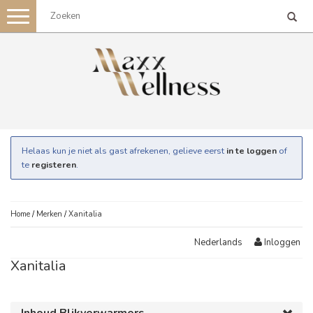
Toggle
navigation
Helaas kun je niet als gast afrekenen, gelieve eerst
in te loggen
of
te
registeren
.
Home
/
Merken
/
Xanitalia
Inloggen
Nederlands
Xanitalia