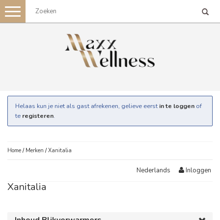
Toggle
navigation
Helaas kun je niet als gast afrekenen, gelieve eerst
in te loggen
of
te
registeren
.
Home
/
Merken
/
Xanitalia
Inloggen
Nederlands
Xanitalia