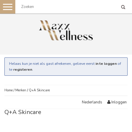
Toggle
navigation
Helaas kun je niet als gast afrekenen, gelieve eerst
in te loggen
of
te
registeren
.
Home
/
Merken
/
Q+A Skincare
Inloggen
Nederlands
Q+A Skincare