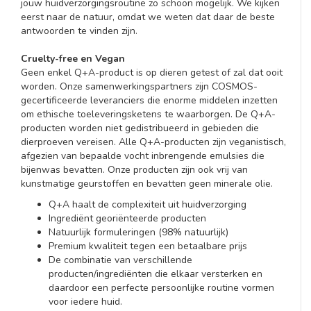
jouw huidverzorgingsroutine zo schoon mogelijk. We kijken
eerst naar de natuur, omdat we weten dat daar de beste
antwoorden te vinden zijn.
Cruelty-free en Vegan
Geen enkel Q+A-product is op dieren getest of zal dat ooit
worden. Onze samenwerkingspartners zijn COSMOS-
gecertificeerde leveranciers die enorme middelen inzetten
om ethische toeleveringsketens te waarborgen. De Q+A-
producten worden niet gedistribueerd in gebieden die
dierproeven vereisen. Alle Q+A-producten zijn veganistisch,
afgezien van bepaalde vocht inbrengende emulsies die
bijenwas bevatten. Onze producten zijn ook vrij van
kunstmatige geurstoffen en bevatten geen minerale olie.
Q+A haalt de complexiteit uit huidverzorging
Ingrediënt georiënteerde producten
Natuurlijk formuleringen (98% natuurlijk)
Premium kwaliteit tegen een betaalbare prijs
De combinatie van verschillende
producten/ingrediënten die elkaar versterken en
daardoor een perfecte persoonlijke routine vormen
voor iedere huid.