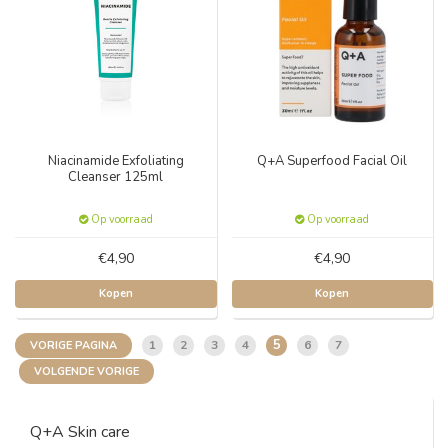
Niacinamide Exfoliating
Q+A Superfood Facial Oil
Cleanser 125ml
Op voorraad
Op voorraad
€4,90
€4,90
Kopen
Kopen
5
1
2
3
4
6
7
VORIGE PAGINA
VOLGENDE VORIGE
Q+A Skin care