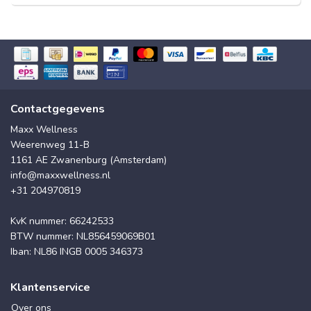
Contactgegevens
Maxx Wellness
Weerenweg 11-B
1161 AE Zwanenburg (Amsterdam)
info@maxxwellness.nl
+31 204970819
KvK nummer: 66242533
BTW nummer: NL856459069B01
Iban: NL86 INGB 0005 346373
Klantenservice
Over ons