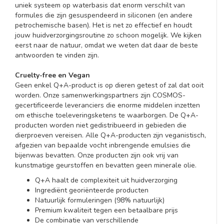
uniek systeem op waterbasis dat enorm verschilt van
formules die zijn gesuspendeerd in siliconen (en andere
petrochemische basen). Het is net zo effectief en houdt
jouw huidverzorgingsroutine zo schoon mogelijk. We kijken
eerst naar de natuur, omdat we weten dat daar de beste
antwoorden te vinden zijn.
Cruelty-free en Vegan
Geen enkel Q+A-product is op dieren getest of zal dat ooit
worden. Onze samenwerkingspartners zijn COSMOS-
gecertificeerde leveranciers die enorme middelen inzetten
om ethische toeleveringsketens te waarborgen. De Q+A-
producten worden niet gedistribueerd in gebieden die
dierproeven vereisen. Alle Q+A-producten zijn veganistisch,
afgezien van bepaalde vocht inbrengende emulsies die
bijenwas bevatten. Onze producten zijn ook vrij van
kunstmatige geurstoffen en bevatten geen minerale olie.
Q+A haalt de complexiteit uit huidverzorging
Ingrediënt georiënteerde producten
Natuurlijk formuleringen (98% natuurlijk)
Premium kwaliteit tegen een betaalbare prijs
De combinatie van verschillende