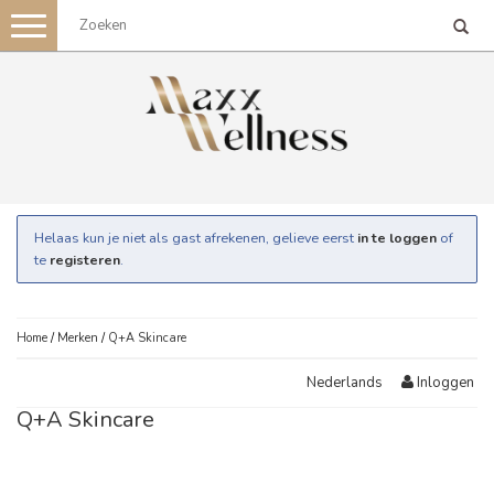
Toggle
navigation
Helaas kun je niet als gast afrekenen, gelieve eerst
in te loggen
of
te
registeren
.
Home
/
Merken
/
Q+A Skincare
Inloggen
Nederlands
Q+A Skincare