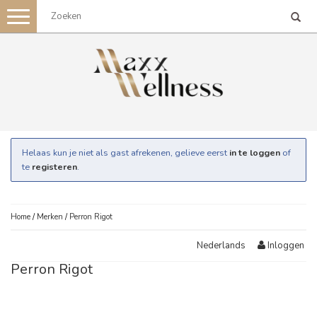
Toggle
navigation
Helaas kun je niet als gast afrekenen, gelieve eerst
in te loggen
of
te
registeren
.
Home
/
Merken
/
Perron Rigot
Inloggen
Nederlands
Perron Rigot