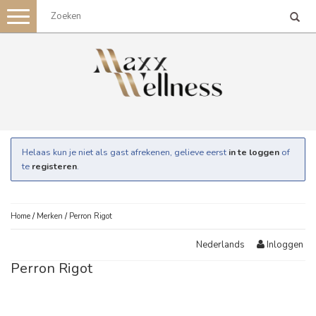
Toggle
navigation
Helaas kun je niet als gast afrekenen, gelieve eerst
in te loggen
of
te
registeren
.
Home
/
Merken
/
Perron Rigot
Inloggen
Nederlands
Perron Rigot