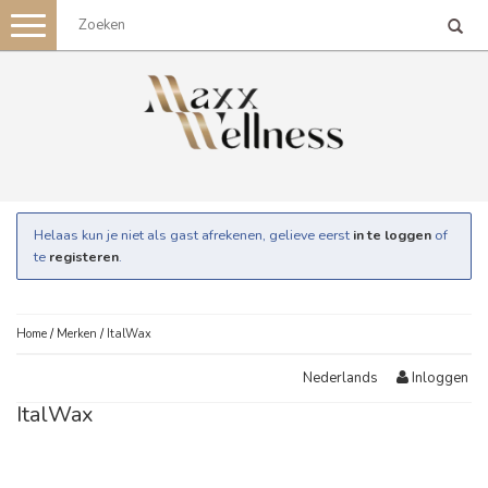
Toggle
navigation
Helaas kun je niet als gast afrekenen, gelieve eerst
in te loggen
of
te
registeren
.
Home
/
Merken
/
ItalWax
Inloggen
Nederlands
ItalWax