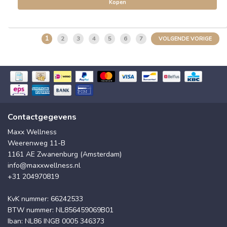
Kopen
1
2
3
4
5
6
7
VOLGENDE VORIGE
Contactgegevens
Maxx Wellness
Weerenweg 11-B
1161 AE Zwanenburg (Amsterdam)
info@maxxwellness.nl
+31 204970819
KvK nummer: 66242533
BTW nummer: NL856459069B01
Iban: NL86 INGB 0005 346373