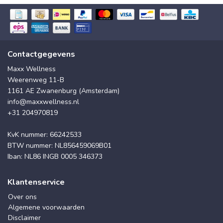
Contactgegevens
Maxx Wellness
Weerenweg 11-B
1161 AE Zwanenburg (Amsterdam)
info@maxxwellness.nl
+31 204970819
KvK nummer: 66242533
BTW nummer: NL856459069B01
Iban: NL86 INGB 0005 346373
Klantenservice
Over ons
Algemene voorwaarden
Disclaimer