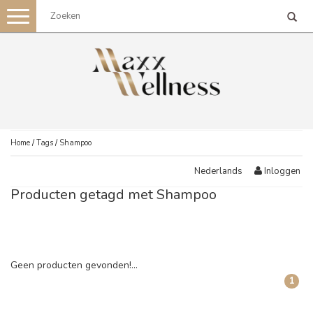
Toggle
navigation
Home
/
Tags
/
Shampoo
Inloggen
Nederlands
Producten getagd met Shampoo
Geen producten gevonden!...
1