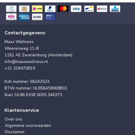
Contactgegevens
Maxx Wellness
Weerenweg 11-B
1161 AE Zwanenburg (Amsterdam)
info@maxxwellness.nl
+31 204970819
KvK nummer: 66242533
BTW nummer: NL856459069B01
Iban: NL86 INGB 0005 346373
Klantenservice
Over ons
Algemene voorwaarden
Disclaimer