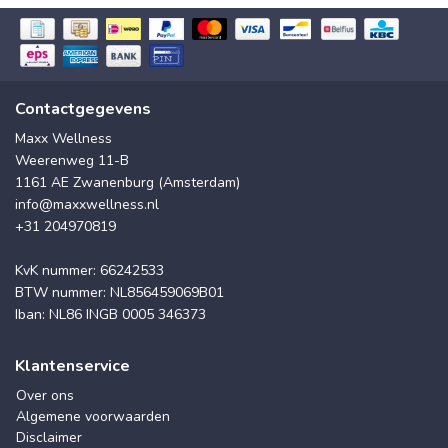
Contactgegevens
Maxx Wellness
Weerenweg 11-B
1161 AE Zwanenburg (Amsterdam)
info@maxxwellness.nl
+31 204970819
KvK nummer: 66242533
BTW nummer: NL856459069B01
Iban: NL86 INGB 0005 346373
Klantenservice
Over ons
Algemene voorwaarden
Disclaimer