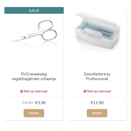
SALE
RVS tweeledig
Desinfectie tray
nagel/nagelriem schaartje
Professional
Niet op voorraad
Niet op voorraad
€4,90
€3,90
€11,90
Kopen
Kopen