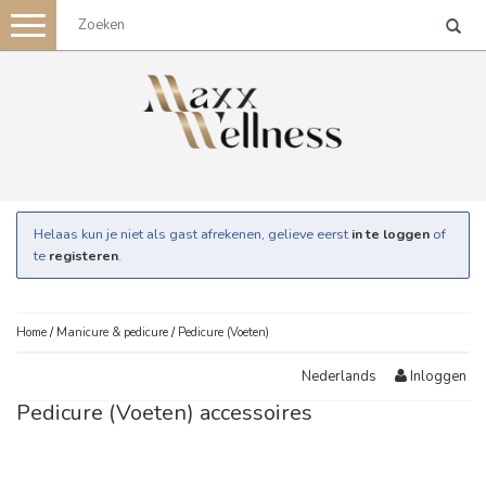
Toggle
navigation
Helaas kun je niet als gast afrekenen, gelieve eerst
in te loggen
of
te
registeren
.
Home
/
Manicure & pedicure
/
Pedicure (Voeten)
Inloggen
Nederlands
Pedicure (Voeten) accessoires