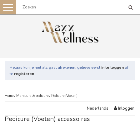
Toggle
navigation
Helaas kun je niet als gast afrekenen, gelieve eerst
in te loggen
of
te
registeren
.
Home
/
Manicure & pedicure
/
Pedicure (Voeten)
Inloggen
Nederlands
Pedicure (Voeten) accessoires