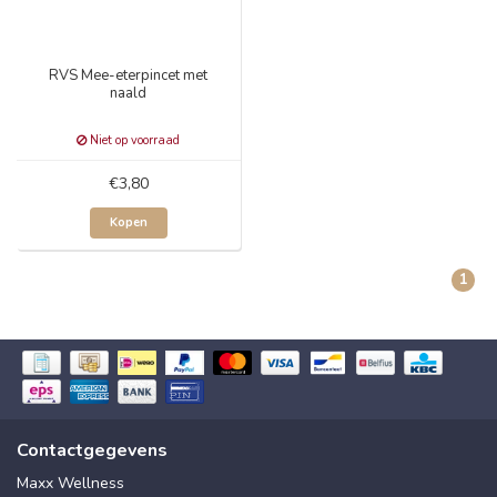
RVS Mee-eterpincet met
naald
Niet op voorraad
€3,80
Kopen
1
Contactgegevens
Maxx Wellness