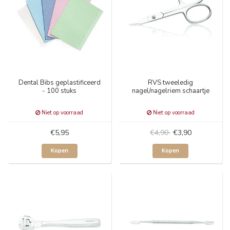
Dental Bibs geplastificeerd
RVS tweeledig
- 100 stuks
nagel/nagelriem schaartje
Niet op voorraad
Niet op voorraad
€5,95
€4,90
€3,90
Kopen
Kopen