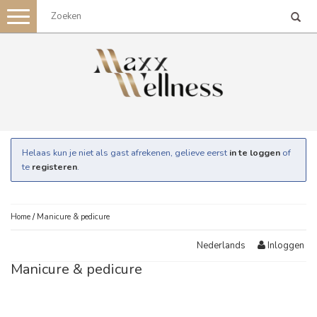
Toggle
navigation
Helaas kun je niet als gast afrekenen, gelieve eerst
in te loggen
of
te
registeren
.
Home
/
Manicure & pedicure
Inloggen
Nederlands
Manicure & pedicure