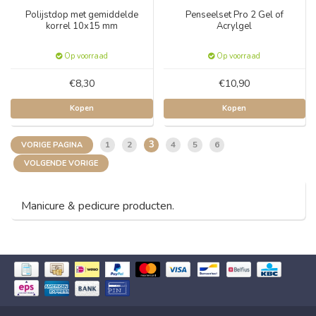
Polijstdop met gemiddelde
Penseelset Pro 2 Gel of
korrel 10x15 mm
Acrylgel
Op voorraad
Op voorraad
€8,30
€10,90
Kopen
Kopen
3
1
2
4
5
6
VORIGE PAGINA
VOLGENDE VORIGE
Manicure & pedicure producten.