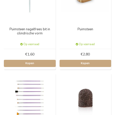
Puimsteen nagelfrees bit in
Puimsteen
cilindrische vorm
Op voorraad
Op voorraad
€1,60
€2,80
Kopen
Kopen