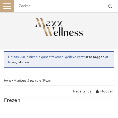
Toggle
navigation
Helaas kun je niet als gast afrekenen, gelieve eerst
in te loggen
of
te
registeren
.
Home
/
Manicure & pedicure
/
Frezen
Inloggen
Nederlands
Frezen