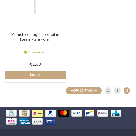
Puimsteen nagelfrees bit in
kleine vlam vorm
Op voorraad
€1,60
Kopen
3
1
2
VORIGE PAGINA