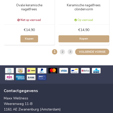
Ovale keramische
Keramische nagelfrees
nagelfrees
cilindervorm
Niet op voorraad
Op voorraad
€14,90
€14,90
Kopen
Kopen
1
2
3
VOLGENDE VORIGE
Contactgegevens
Maxx Wellness
Weerenweg 11-B
1161 AE Zwanenburg (Amsterdam)