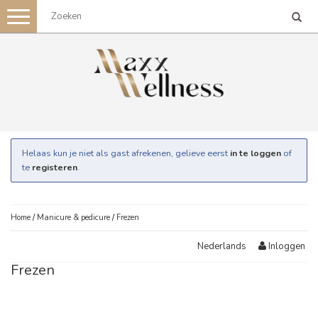
Toggle
navigation
Helaas kun je niet als gast afrekenen, gelieve eerst
in te loggen
of
te
registeren
.
Home
/
Manicure & pedicure
/
Frezen
Inloggen
Nederlands
Frezen