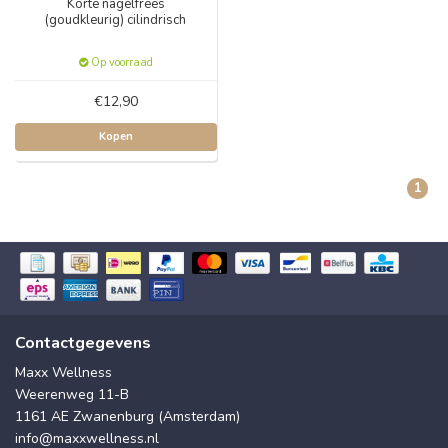
Korte nagelfrees
(goudkleurig) cilindrisch
Op voorraad
€12,90
Kopen
1
Contactgegevens
Maxx Wellness
Weerenweg 11-B
1161 AE Zwanenburg (Amsterdam)
info@maxxwellness.nl