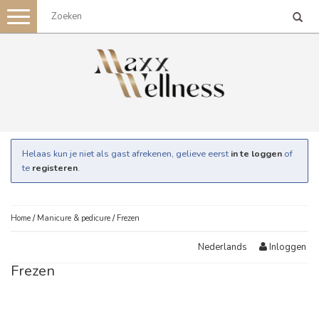
Toggle
navigation
Helaas kun je niet als gast afrekenen, gelieve eerst
in te loggen
of
te
registeren
.
Home
/
Manicure & pedicure
/
Frezen
Inloggen
Nederlands
Frezen