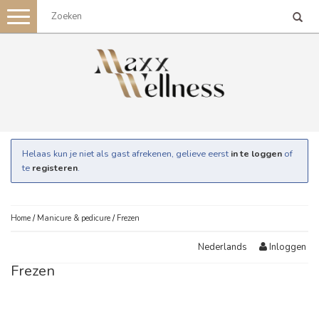
Toggle
navigation
Helaas kun je niet als gast afrekenen, gelieve eerst
in te loggen
of
te
registeren
.
Home
/
Manicure & pedicure
/
Frezen
Inloggen
Nederlands
Frezen