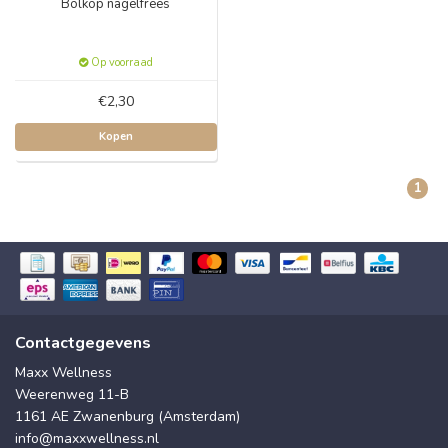
Bolkop nagelfrees
Op voorraad
€2,30
Kopen
1
Contactgegevens
Maxx Wellness
Weerenweg 11-B
1161 AE Zwanenburg (Amsterdam)
info@maxxwellness.nl