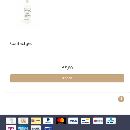
Contactgel
€5,80
Kopen
1