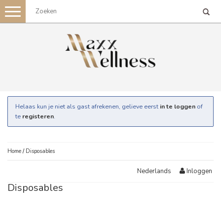
Toggle
navigation
Helaas kun je niet als gast afrekenen, gelieve eerst
in te loggen
of
te
registeren
.
Home
/
Disposables
Inloggen
Nederlands
Disposables