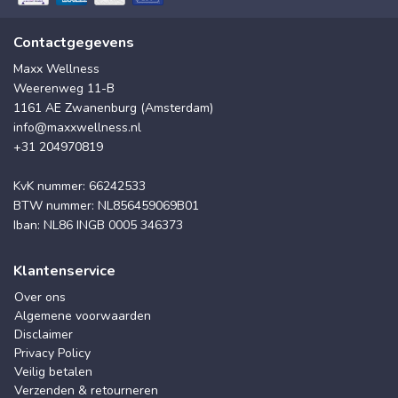
Contactgegevens
Maxx Wellness
Weerenweg 11-B
1161 AE Zwanenburg (Amsterdam)
info@maxxwellness.nl
+31 204970819
KvK nummer: 66242533
BTW nummer: NL856459069B01
Iban: NL86 INGB 0005 346373
Klantenservice
Over ons
Algemene voorwaarden
Disclaimer
Privacy Policy
Veilig betalen
Verzenden & retourneren