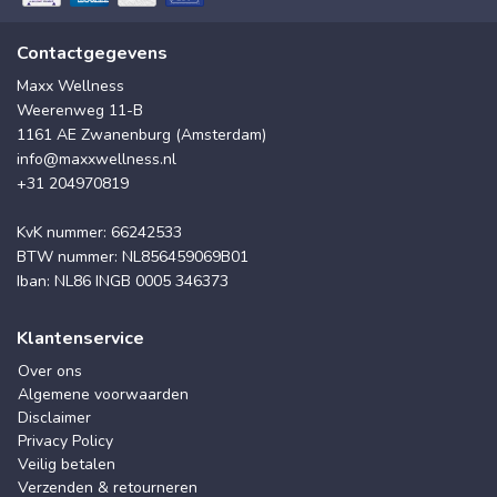
Contactgegevens
Maxx Wellness
Weerenweg 11-B
1161 AE Zwanenburg (Amsterdam)
info@maxxwellness.nl
+31 204970819
KvK nummer: 66242533
BTW nummer: NL856459069B01
Iban: NL86 INGB 0005 346373
Klantenservice
Over ons
Algemene voorwaarden
Disclaimer
Privacy Policy
Veilig betalen
Verzenden & retourneren