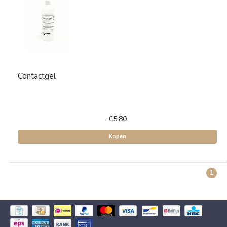
Contactgel
€5,80
Kopen
1