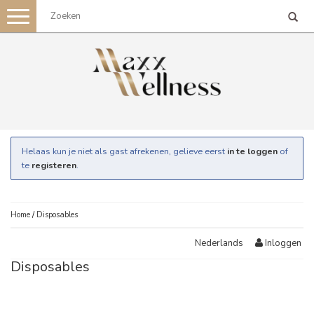
Toggle
navigation
Helaas kun je niet als gast afrekenen, gelieve eerst
in te loggen
of
te
registeren
.
Home
/
Disposables
Inloggen
Nederlands
Disposables