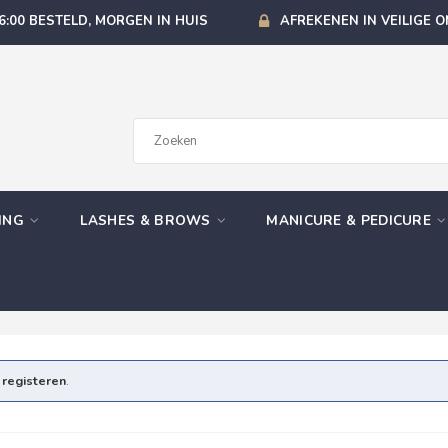
6:00 BESTELD, MORGEN IN HUIS
AFREKENEN IN VEILIGE 
GING
LASHES & BROWS
MANICURE & PEDICURE
e
registeren
.