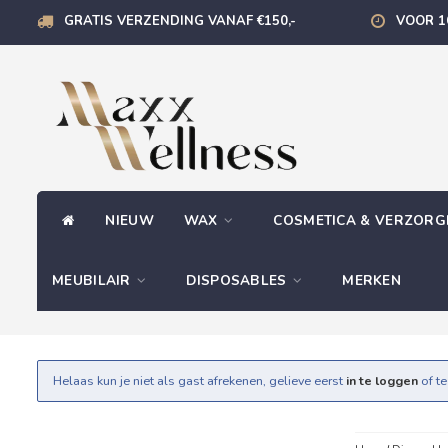
GRATIS VERZENDING VANAF €150,-
VOOR 1
NIEUW
WAX
COSMETICA & VERZOR
MEUBILAIR
DISPOSABLES
MERKEN
Helaas kun je niet als gast afrekenen, gelieve eerst
in te loggen
of t