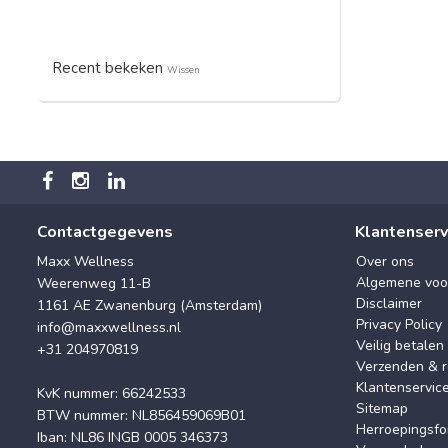
Recent bekeken
Wissen
Contactgegevens
Klantenserv
Maxx Wellness
Over ons
Algemene voo
Weerenweg 11-B
Disclaimer
1161 AE Zwanenburg (Amsterdam)
Privacy Policy
info@maxxwellness.nl
Veilig betalen
+31 204970819
Verzenden & r
Klantenservic
KvK nummer: 66242533
Sitemap
BTW nummer: NL856459069B01
Herroepingsfo
Iban: NL86 INGB 0005 346373