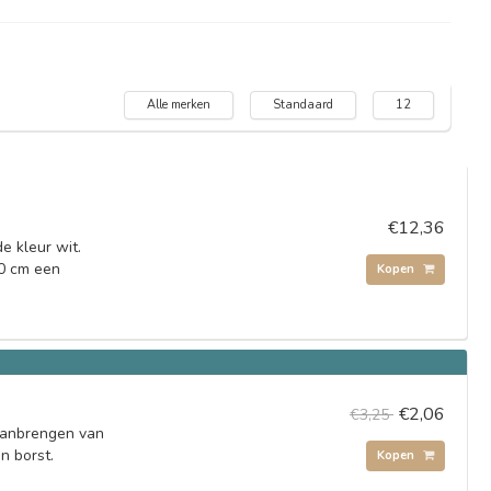
Alle merken
Standaard
12
€12,36
e kleur wit.
50 cm een
Kopen
€2,06
€3,25
aanbrengen van
en borst.
Kopen