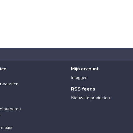
ice
Mijn account
Inloggen
rwaarden
RSS feeds
Nieuwste producten
etourneren
e
rmulier