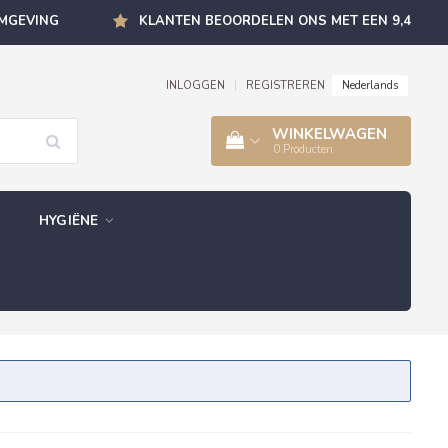
OMGEVING
KLANTEN BEOORDELEN ONS MET EEN 9,4
Nederlands
INLOGGEN
|
REGISTREREN
WINKELWAGEN
0
Producten
HYGIËNE