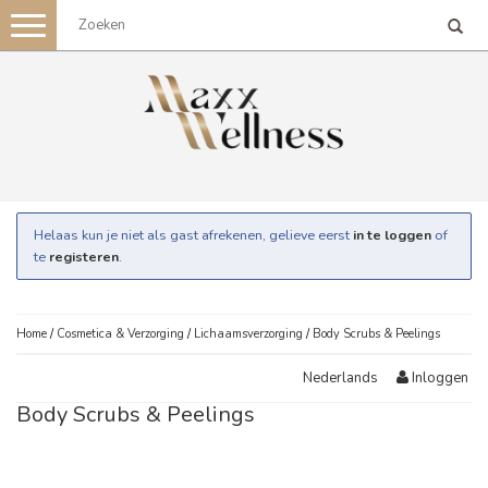
Toggle
navigation
Helaas kun je niet als gast afrekenen, gelieve eerst
in te loggen
of
te
registeren
.
Home
/
Cosmetica & Verzorging
/
Lichaamsverzorging
/
Body Scrubs & Peelings
Inloggen
Nederlands
Body Scrubs & Peelings