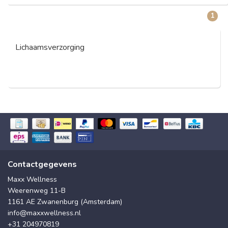
1
Lichaamsverzorging
Contactgegevens
Maxx Wellness
Weerenweg 11-B
1161 AE Zwanenburg (Amsterdam)
info@maxxwellness.nl
+31 204970819