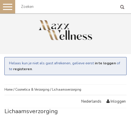
Toggle
navigation
Helaas kun je niet als gast afrekenen, gelieve eerst
in te loggen
of
te
registeren
.
Home
/
Cosmetica & Verzorging
/
Lichaamsverzorging
Inloggen
Nederlands
Lichaamsverzorging