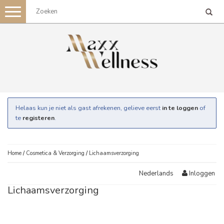
Toggle
navigation
Helaas kun je niet als gast afrekenen, gelieve eerst
in te loggen
of
te
registeren
.
Home
/
Cosmetica & Verzorging
/
Lichaamsverzorging
Inloggen
Nederlands
Lichaamsverzorging