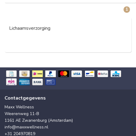
1
Lichaamsverzorging
Contactgegevens
Maxx Wellness
Weerenweg 11-B
1161 AE Zwanenburg (Amsterdam)
info@maxxwellness.nl
+31 204970819