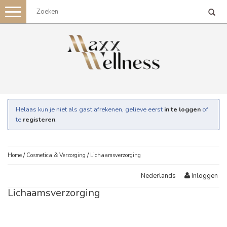
Toggle
navigation
Helaas kun je niet als gast afrekenen, gelieve eerst
in te loggen
of
te
registeren
.
Home
/
Cosmetica & Verzorging
/
Lichaamsverzorging
Inloggen
Nederlands
Lichaamsverzorging