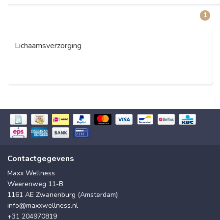
1
Lichaamsverzorging
Contactgegevens
Maxx Wellness
Weerenweg 11-B
1161 AE Zwanenburg (Amsterdam)
info@maxxwellness.nl
+31 204970819