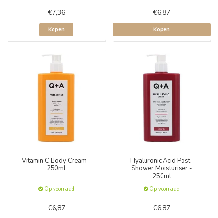
€7,36
€6,87
Kopen
Kopen
Vitamin C Body Cream -
Hyaluronic Acid Post-
250ml
Shower Moisturiser -
250ml
Op voorraad
Op voorraad
€6,87
€6,87