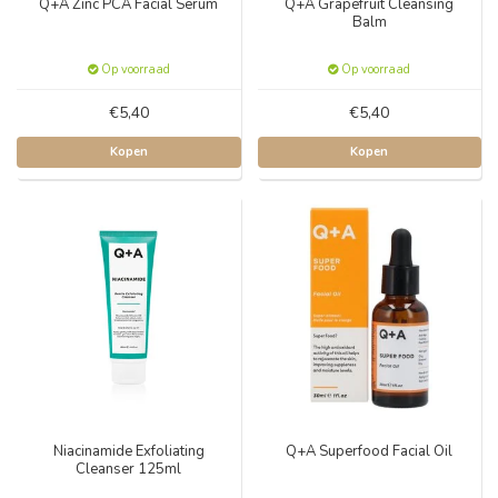
Q+A Zinc PCA Facial Serum
Q+A Grapefruit Cleansing
Balm
Op voorraad
Op voorraad
€5,40
€5,40
Kopen
Kopen
Niacinamide Exfoliating
Q+A Superfood Facial Oil
Cleanser 125ml