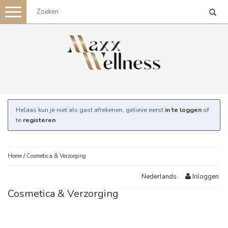
Toggle
navigation
Helaas kun je niet als gast afrekenen, gelieve eerst
in te loggen
of
te
registeren
.
Home
/
Cosmetica & Verzorging
Inloggen
Nederlands
Cosmetica & Verzorging