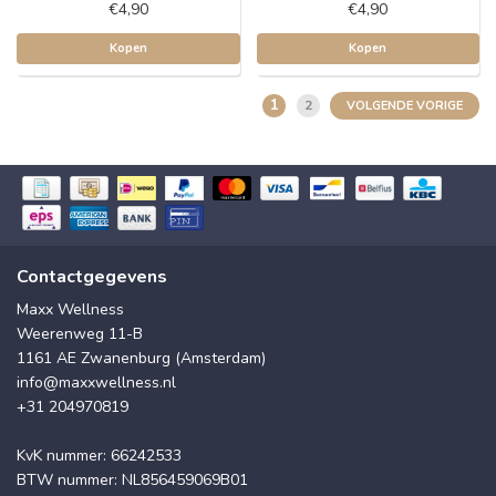
€4,90
€4,90
Kopen
Kopen
1
2
VOLGENDE VORIGE
Contactgegevens
Maxx Wellness
Weerenweg 11-B
1161 AE Zwanenburg (Amsterdam)
info@maxxwellness.nl
+31 204970819
KvK nummer: 66242533
BTW nummer: NL856459069B01