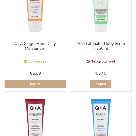
Q+A Ginger Root Daily
AHA Exfoliator Body Scrub
Moisturiser
- 250ml
Op voorraad
Niet op voorraad
€5,89
€5,40
Kopen
Kopen