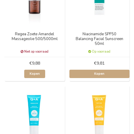
Regea Zoete Amandel
Niacinamide SPF50
Massageolie 500/5000ml
Balancing Facial Sunscreen
50ml
Niet op voorraad
Op voorraad
€9,88
€9,81
Kopen
Kopen