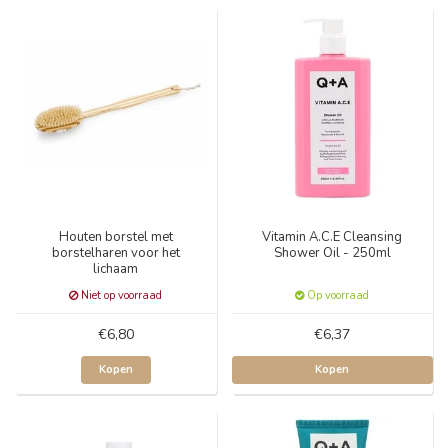
Houten borstel met
Vitamin A.C.E Cleansing
borstelharen voor het
Shower Oil - 250ml
lichaam
Niet op voorraad
Op voorraad
€6,80
€6,37
Kopen
Kopen