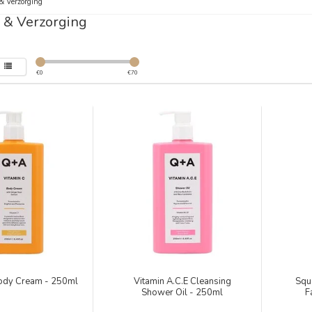
& Verzorging
 & Verzorging
€
0
€
70
Body Cream - 250ml
Vitamin A.C.E Cleansing
Squ
Shower Oil - 250ml
F