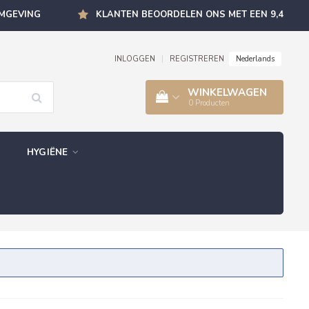
OMGEVING
KLANTEN BEOORDELEN ONS MET EEN 9,4
Nederlands
INLOGGEN
|
REGISTREREN
WINKELWAGEN
0
Producten
HYGIËNE