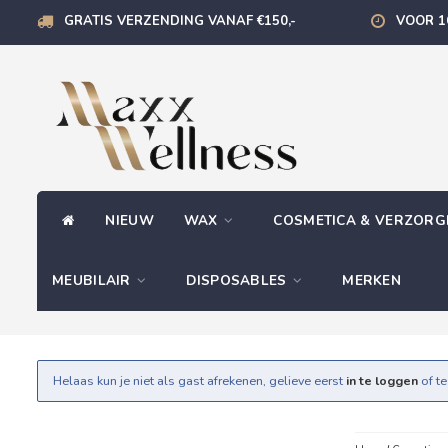
GRATIS VERZENDING VANAF €150,-
VOOR 1
NIEUW
WAX
COSMETICA & VERZOR
MEUBILAIR
DISPOSABLES
MERKEN
Helaas kun je niet als gast afrekenen, gelieve eerst
in te loggen
of t