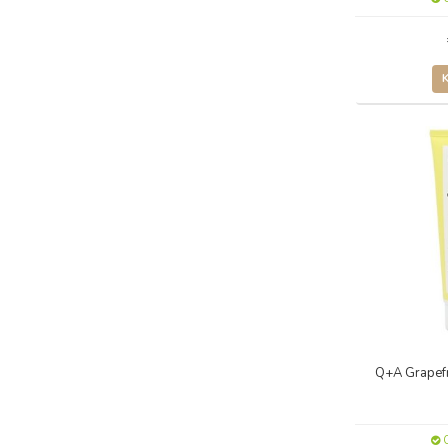
Q+A Grapefr
O