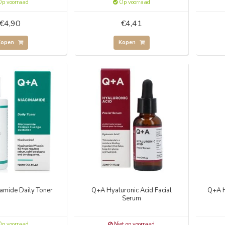
p voorraad
Op voorraad
€4,90
€4,41
Kopen
Kopen
amide Daily Toner
Q+A Hyaluronic Acid Facial
Q+A H
Serum
p voorraad
Niet op voorraad