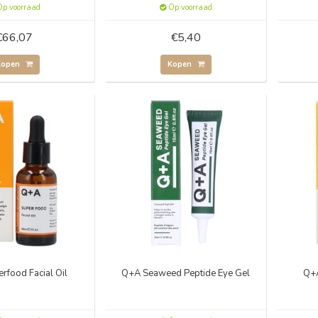
p voorraad
Op voorraad
€66,07
€5,40
Kopen
Kopen
rfood Facial Oil
Q+A Seaweed Peptide Eye Gel
Q+A