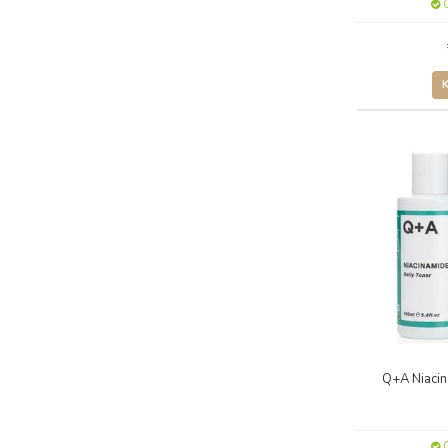
O
Q+A Niacin
O