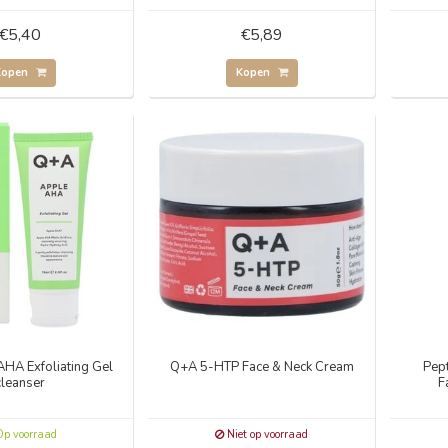
€5,40
€5,89
Kopen
Kopen
HA Exfoliating Gel
Q+A 5-HTP Face & Neck Cream
Pep
cleanser
F
p voorraad
Niet op voorraad