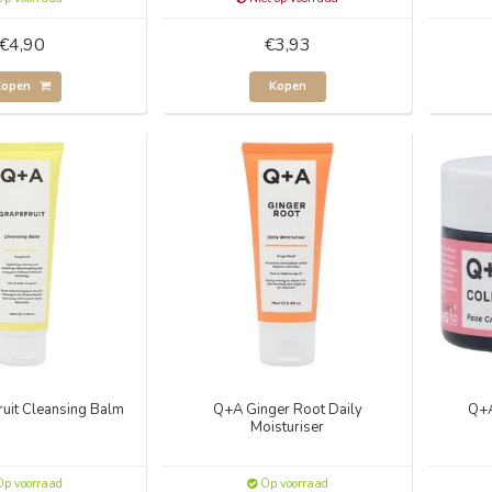
€4,90
€3,93
Kopen
Kopen
uit Cleansing Balm
Q+A Ginger Root Daily
Q+A
Moisturiser
p voorraad
Op voorraad