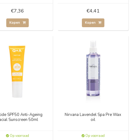
€7,36
€4,41
Kopen
Kopen
tide SPF50 Anti-Ageing
Nirvana Lavendel Spa Pre Wax
acial Sunscreen 50ml
oil
Op voorraad
Op voorraad