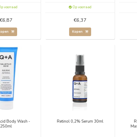
p voorraad
Op voorraad
€6,87
€6,37
Kopen
Kopen
 Acid Body Wash -
Retinol 0,2% Serum 30ml
R
250ml
Mas