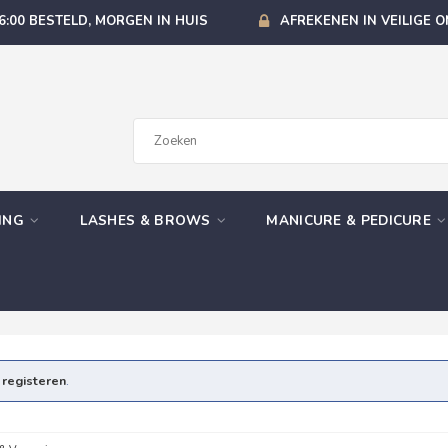
6:00 BESTELD, MORGEN IN HUIS
AFREKENEN IN VEILIGE 
GING
LASHES & BROWS
MANICURE & PEDICURE
e
registeren
.