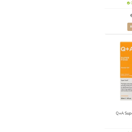
O
Q+A Supe