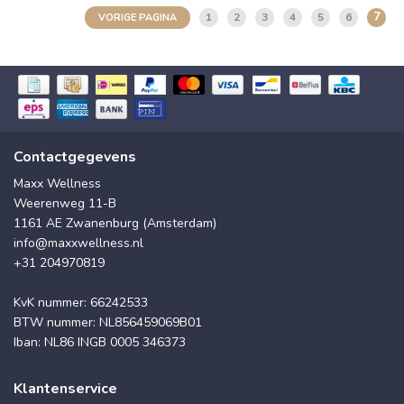
7
1
2
3
4
5
6
VORIGE PAGINA
Contactgegevens
Maxx Wellness
Weerenweg 11-B
1161 AE Zwanenburg (Amsterdam)
info@maxxwellness.nl
+31 204970819
KvK nummer: 66242533
BTW nummer: NL856459069B01
Iban: NL86 INGB 0005 346373
Klantenservice