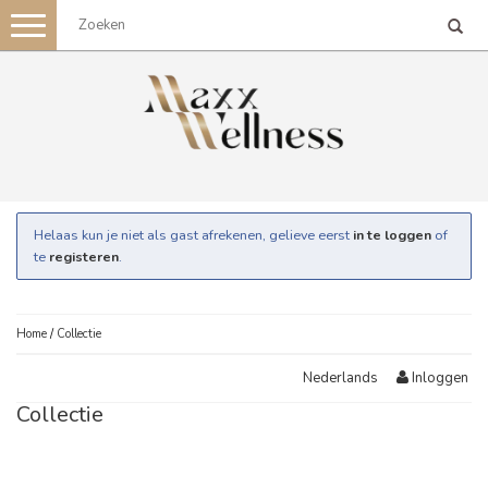
Toggle
navigation
Helaas kun je niet als gast afrekenen, gelieve eerst
in te loggen
of
te
registeren
.
Home
/
Collectie
Inloggen
Nederlands
Collectie