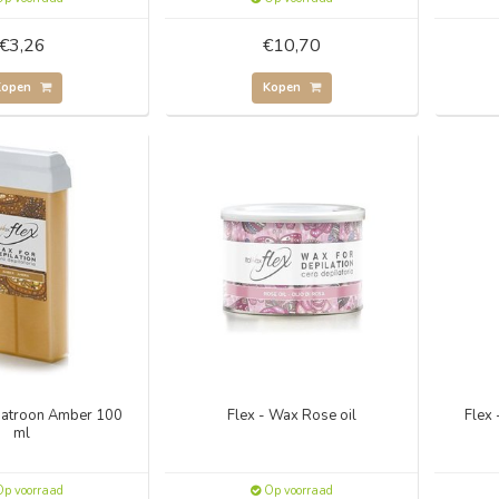
€3,26
€10,70
Kopen
Kopen
patroon Amber 100
Flex - Wax Rose oil
Flex
ml
p voorraad
Op voorraad