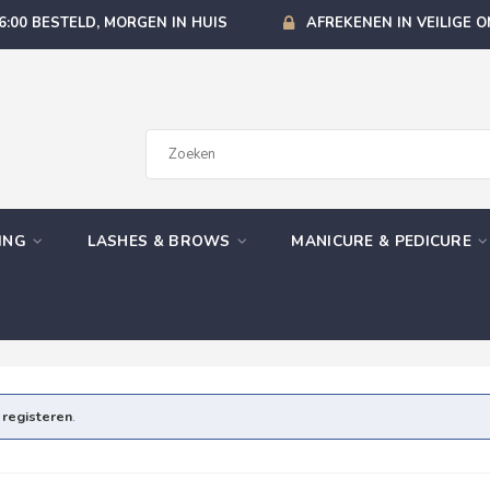
6:00 BESTELD, MORGEN IN HUIS
AFREKENEN IN VEILIGE 
GING
LASHES & BROWS
MANICURE & PEDICURE
e
registeren
.