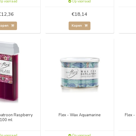
p voorraad
Op voorraad
€12,36
€18,14
Kopen
Kopen
patroon Raspberry
Flex - Wax Aquamarine
Flex 
100 ml
p voorraad
Op voorraad