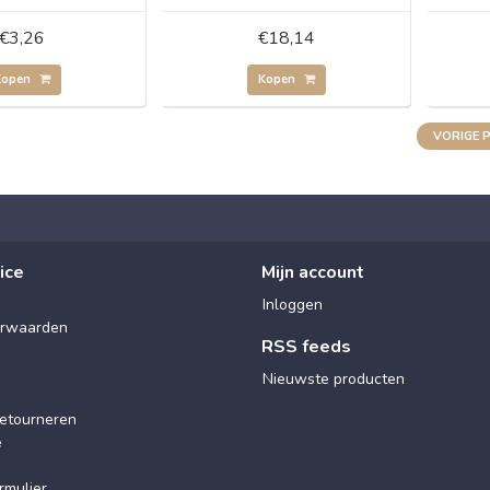
€3,26
€18,14
Kopen
Kopen
VORIGE 
ice
Mijn account
Inloggen
rwaarden
RSS feeds
Nieuwste producten
etourneren
e
rmulier