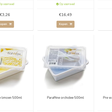
p voorraad
Op voorraad
€3,26
€16,49
Kopen
Kopen
ne limoen 500ml
Paraffine orchidee 500ml
Pre w