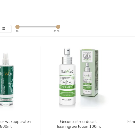
€
0
€
250
oor waxapparaten,
Geconcentreerde anti
Fil
500ml
haaringroei lotion 100ml