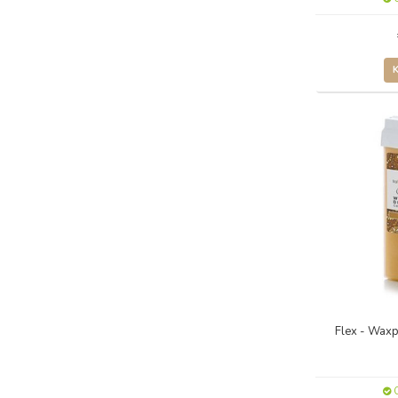
Flex - Wax
O