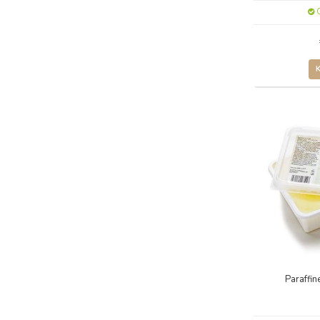
O
Paraffi