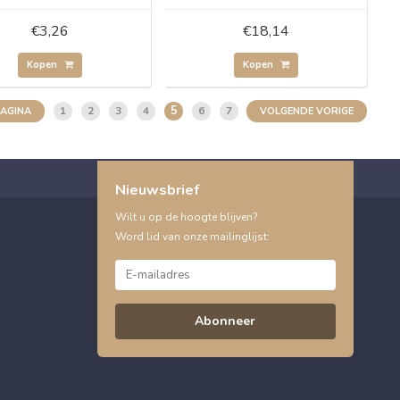
€3,26
€18,14
Kopen
Kopen
5
1
2
3
4
6
7
PAGINA
VOLGENDE VORIGE
Nieuwsbrief
Wilt u op de hoogte blijven?
Word lid van onze mailinglijst:
Abonneer