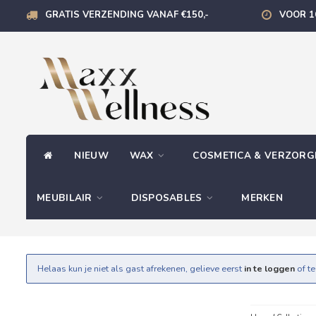
GRATIS VERZENDING VANAF €150,-
VOOR 1
NIEUW
WAX
COSMETICA & VERZOR
MEUBILAIR
DISPOSABLES
MERKEN
Helaas kun je niet als gast afrekenen, gelieve eerst
in te loggen
of t