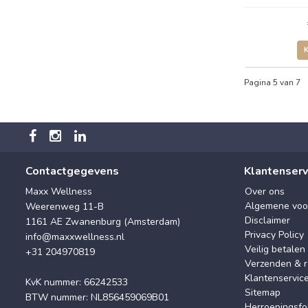
Pagina 5 van 7
Contactgegevens
Klantenserv
Maxx Wellness
Over ons
Algemene voo
Weerenweg 11-B
Disclaimer
1161 AE Zwanenburg (Amsterdam)
Privacy Policy
info@maxxwellness.nl
Veilig betalen
+31 204970819
Verzenden & r
Klantenservic
KvK nummer: 66242533
Sitemap
BTW nummer: NL856459069B01
Herroepingsfo