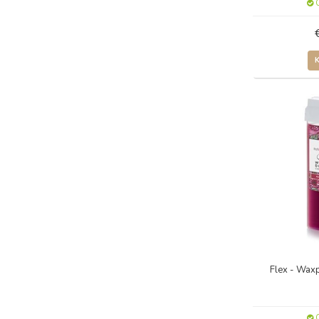
O
Flex - Wax
O