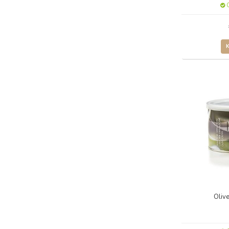
O
Oliv