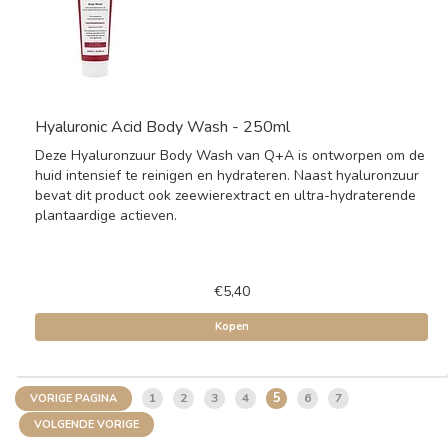
Hyaluronic Acid Body Wash - 250ml
Deze Hyaluronzuur Body Wash van Q+A is ontworpen om de
huid intensief te reinigen en hydrateren. Naast hyaluronzuur
bevat dit product ook zeewierextract en ultra-hydraterende
plantaardige actieven.
€5,40
Kopen
5
1
2
3
4
6
7
VORIGE PAGINA
VOLGENDE VORIGE