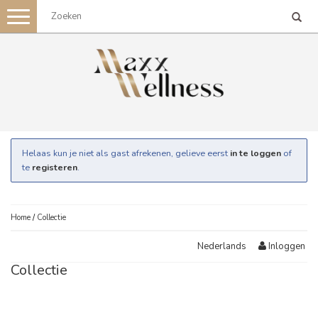
Toggle
navigation
Helaas kun je niet als gast afrekenen, gelieve eerst
in te loggen
of
te
registeren
.
Home
/
Collectie
Inloggen
Nederlands
Collectie