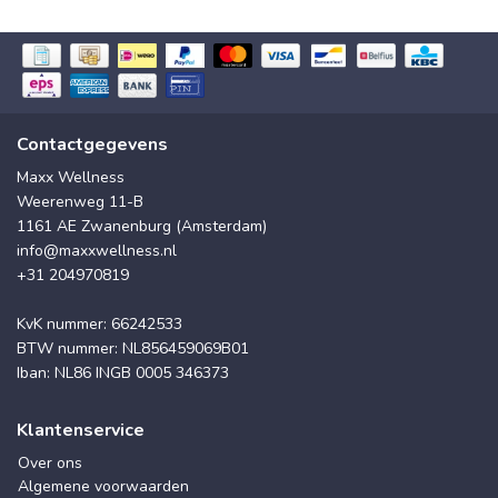
Contactgegevens
Maxx Wellness
Weerenweg 11-B
1161 AE Zwanenburg (Amsterdam)
info@maxxwellness.nl
+31 204970819
KvK nummer: 66242533
BTW nummer: NL856459069B01
Iban: NL86 INGB 0005 346373
Klantenservice
Over ons
Algemene voorwaarden