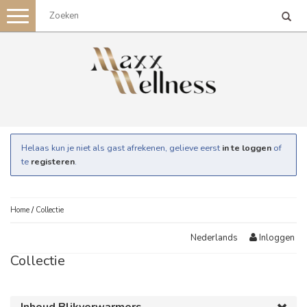
Toggle
navigation
Helaas kun je niet als gast afrekenen, gelieve eerst
in te loggen
of
te
registeren
.
Home
/
Collectie
Inloggen
Nederlands
Collectie