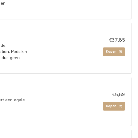
 een
€37,85
nde,
tion. Podiskin
Kopen
n dus geen
€5,89
ert een egale
Kopen