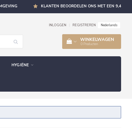
OMGEVING
KLANTEN BEOORDELEN ONS MET EEN 9,4
Nederlands
INLOGGEN
|
REGISTREREN
WINKELWAGEN
0
Producten
HYGIËNE