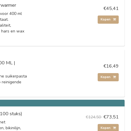
erwarmer
€45,41
 voor 400 ml
taat.
Kopen
liteit,
n hars en wax
800 ML |
€16,49
ne suikerpasta
Kopen
p reinigende
 100 stuks)
€73,51
€124,50
het
 bikinilijn,
Kopen