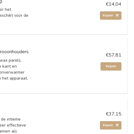
g.
€14,04
or het
eschikt voor de
Kopen
rooonhouders
€57,81
wax parels,
e kant en
Kopen
oonverwarmer
n het apparaat,
€37,15
 de intieme
eer effectieve
Kopen
lemen als