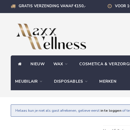
GRATIS VERZENDING VANAF €150,-
VOOR 1
NIEUW
WAX
COSMETICA & VERZOR
MEUBILAIR
DISPOSABLES
MERKEN
Helaas kun je niet als gast afrekenen, gelieve eerst
in te loggen
of t