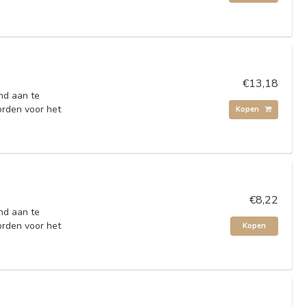
€13,18
nd aan te
orden voor het
Kopen
€8,22
nd aan te
orden voor het
Kopen