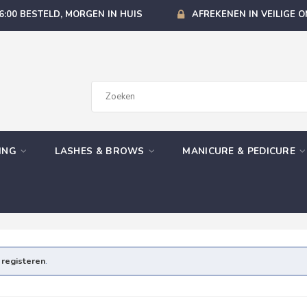
6:00 BESTELD, MORGEN IN HUIS
AFREKENEN IN VEILIGE 
GING
LASHES & BROWS
MANICURE & PEDICURE
e
registeren
.