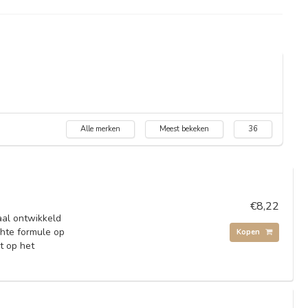
Alle merken
Meest bekeken
36
€8,22
aal ontwikkeld
chte formule op
Kopen
dt op het