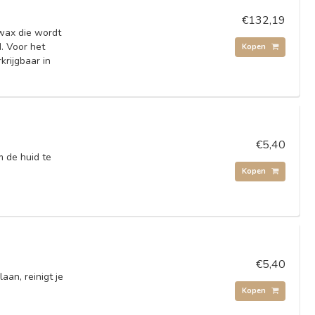
€132,19
 wax die wordt
d. Voor het
Kopen
krijgbaar in
€5,40
 de huid te
Kopen
€5,40
aan, reinigt je
Kopen