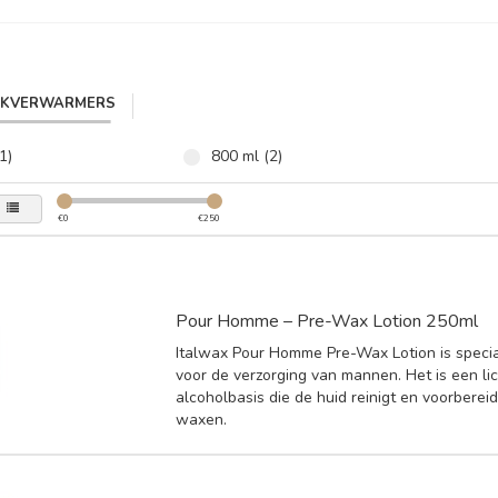
IKVERWARMERS
1)
800 ml (2)
€
0
€
250
Pour Homme – Pre-Wax Lotion 250ml
Italwax Pour Homme Pre-Wax Lotion is speci
voor de verzorging van mannen. Het is een li
alcoholbasis die de huid reinigt en voorberei
waxen.