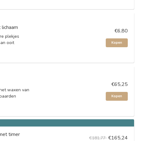
 lichaam
€6,80
re plekjes
dan ooit
Kopen
€65,25
 het waxen van
ebaarden
Kopen
met timer
€165,24
€181,77