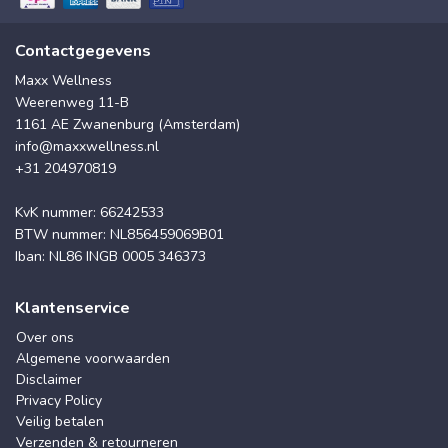
Contactgegevens
Maxx Wellness
Weerenweg 11-B
1161 AE Zwanenburg (Amsterdam)
info@maxxwellness.nl
+31 204970819
KvK nummer: 66242533
BTW nummer: NL856459069B01
Iban: NL86 INGB 0005 346373
Klantenservice
Over ons
Algemene voorwaarden
Disclaimer
Privacy Policy
Veilig betalen
Verzenden & retourneren