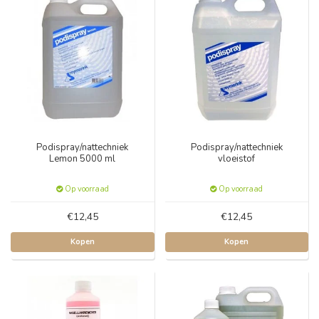
Podispray/nattechniek
Podispray/nattechniek
Lemon 5000 ml
vloeistof
Op voorraad
Op voorraad
€12,45
€12,45
Kopen
Kopen