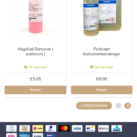
Nagellak Remover (
Podisept
acetonvrij )
Instrumentenreiniger
Op voorraad
Op voorraad
€5,05
€8,95
Kopen
Kopen
2
1
VORIGE PAGINA