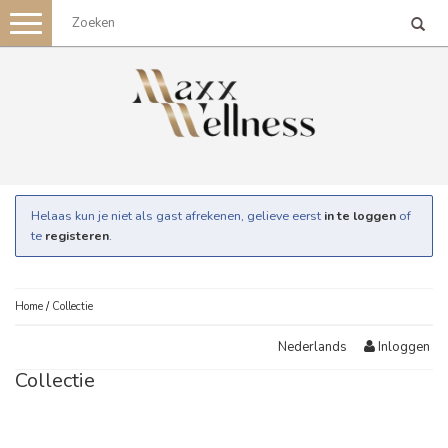
Toggle
navigation
Helaas kun je niet als gast afrekenen, gelieve eerst
in te loggen
of
te
registeren
.
Home
/
Collectie
Inloggen
Nederlands
Collectie