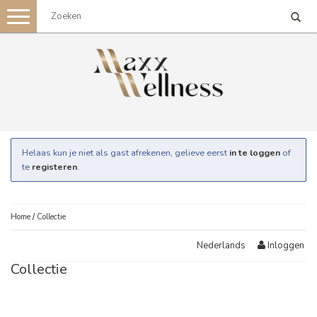
Toggle
navigation
Helaas kun je niet als gast afrekenen, gelieve eerst
in te loggen
of
te
registeren
.
Home
/
Collectie
Inloggen
Nederlands
Collectie