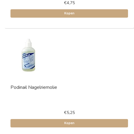
€4,75
Kopen
Podinail Nagelriemolie
€5,25
Kopen