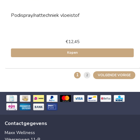
Podispray/nattechniek vloeistof
€12,45
Kopen
1
2
VOLGENDE VORIGE
Contactgegevens
Maxx Wellness
Weerenweg 11-B