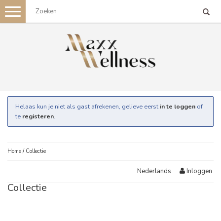
Toggle
navigation
Helaas kun je niet als gast afrekenen, gelieve eerst
in te loggen
of
te
registeren
.
Home
/
Collectie
Inloggen
Nederlands
Collectie